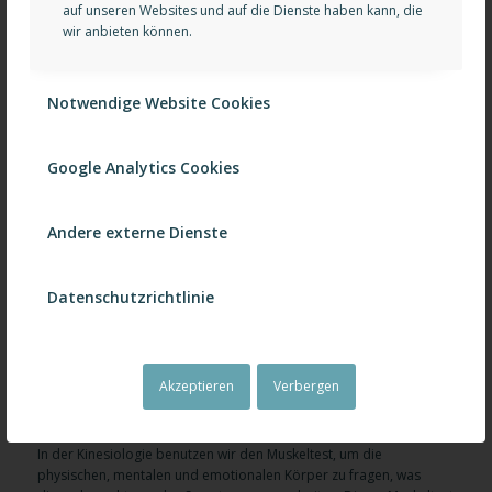
auf unseren Websites und auf die Dienste haben kann, die
wir anbieten können.
Notwendige Website Cookies
Google Analytics Cookies
Andere externe Dienste
DIE KINESIOLOGIE
Datenschutzrichtlinie
Die Kinesiologie betrachtet den Menschen ganzheitlich. Diese
Methode basiert auf Erkenntnissen der Gehirnforschung, des
Stressmanagements sowie des Energiemodells der Traditionellen
Akzeptieren
Verbergen
Chinesischen Medizin. Die Kinesiologie ist für jede Lebenssituation
und jede Altersgruppe interessant.
In der Kinesiologie benutzen wir den Muskeltest, um die
physischen, mentalen und emotionalen Körper zu fragen, was