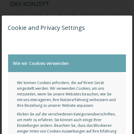
DAS KONZEPT
Am Anfang einer Beratungs-/ Behandlungseinheit erörtern wir
gemeinsam positive Ziele/ Wünsche, die Du Dir setzt, in Bezug
Cookie and Privacy Settings
deiner Symptomatiken. Den Fokus auf das Positive richten, ist eine
Herausforderung für viele Menschen. Doch ich unterstütze Dich
dabei, Dein Ziel zu finden und zu erreichen.
Mit diesem positiven Fokus teste ich kinesiologisch aus, was Dein
Körper braucht, um die Symptome zu verarbeiten. Hierbei könnten
sich nicht nur eine Änderung des Bewegungsverhalten, eine
Wie wir Cookies verwenden
Umstellung von Nahrungsmitteln oder Pflegeprodukten zeigen. Es
können auch andere Ungleichgewichte blockiert sein, die auf
Deiner emotionalen oder deiner mentalen Ebene liegen.
Wir können Cookies anfordern, die auf Ihrem Gerät
eingestellt werden. Wir verwenden Cookies, um uns
mitzuteilen, wenn Sie unsere Websites besuchen, wie Sie
mit uns interagieren, Ihre Nutzererfahrung verbessern und
Ihre Beziehung zu unserer Website anpassen.
Klicken Sie auf die verschiedenen Kategorienüberschriften,
um mehr zu erfahren. Sie können auch einige Ihrer
Einstellungen ändern. Beachten Sie, dass das Blockieren
einiger Arten von Cookies Auswirkungen auf Ihre Erfahrung